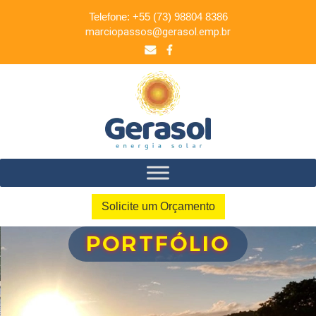
Telefone: +55 (73) 98804 8386
marciopassos@gerasol.emp.br
Solicite um Orçamento
PORTFÓLIO